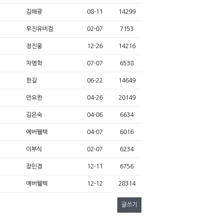
김해광
08-11
14299
우진유비컴
02-07
7153
정진웅
12-26
14216
차명학
07-07
6538
한길
06-22
14649
안요한
04-26
20149
김은숙
04-06
6634
에버웰텍
04-07
6016
이부식
02-07
6234
장민경
12-11
6756
에버웰텍
12-12
28314
글쓰기