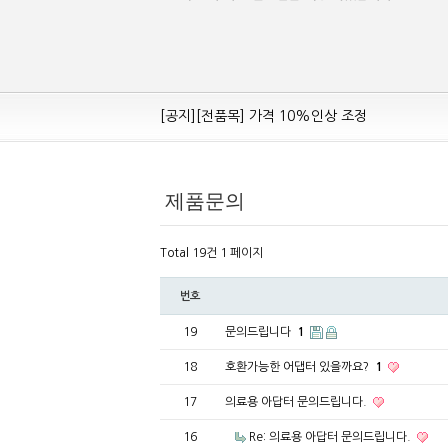
[공지][Mean Well 제품 전품목] 10% 가격 인하
[공지][전품목] 가격 10%인상 조정
[공지][민웰] 전품목 가격 조정의건
[공지]기본 배송비 인상의 건
[민웰] "LRS, RS, SE Sereis " 가격 대폭 인하​
제품문의
[민웰] RS 모델 출시
[공지]SMPS 저가형 [기획상품] 출시
Total 19건
1 페이지
[공지]12W~300W Medical Adapter"2017 N
번호
[공지][민웰] [민웰] 인버터 "정현파 / 유사 정현
[공지][민웰] LED 방수형 (CLG / CEN / HLG
19
문의드립니다
1
18
호환가능한 어댑터 있을까요?
1
17
의료용 아답터 문의드립니다.
16
Re: 의료용 아답터 문의드립니다.