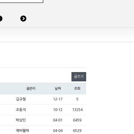
글쓰기
글쓴이
날짜
조회
김규형
12-17
5
조동석
10-12
13254
박상민
04-01
6459
에버웰텍
04-04
6529