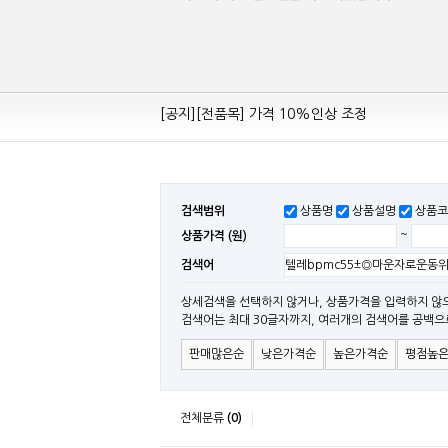
[공지][전품목] 가격 10%인상 조정
[공지][민웰] 전품목 가격 조정의건
[공지]기본 배송비 인상의 건
[민웰] "LRS, RS, SE Sereis " 가격 대폭 인하​
[민웰] RS 모델 출시
검색범위
상품명
상품설명
상품코
[공지]SMPS 저가형 [기획상품] 출시
상품가격 (원)
~
[공지]12W~300W Medical Adapter"2017 N
검색어
[공지][민웰] [민웰] 인버터 "정현파 / 유사 정현
[공지][민웰] LED 방수형 (CLG / CEN / HLG
상세검색을 선택하지 않거나, 상품가격을 입력하지 않
검색어는 최대 30글자까지, 여러개의 검색어를 공백으
[공지][Mean Well 제품 전품목] 10% 가격 인하
판매많은순
낮은가격순
높은가격순
평점높
전체분류
(0)