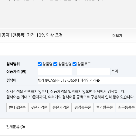
[공지][Mean Well 제품 전품목] 10% 가격 인하 조정
[공지][전품목] 가격 10%인상 조정
더보기
[공지][민웰] 전품목 가격 조정의건
[공지]기본 배송비 인상의 건
[민웰] "LRS, RS, SE Sereis " 가격 대폭 인하​
검색범위
상품명
상품설명
상품코드
[민웰] RS 모델 출시
상품가격 (원)
~
까지
[공지]SMPS 저가형 [기획상품] 출시
검색어
[공지]12W~300W Medical Adapter"2017 NEW MODEL"[ADT] 출시
[공지][민웰] [민웰] 인버터 "정현파 / 유사 정현파" 시리즈 제품을 출시
상세검색을 선택하지 않거나, 상품가격을 입력하지 않으면 전체에서 검색합니다.
검색어는 최대 30글자까지, 여러개의 검색어를 공백으로 구분하여 입력 할수 있습니다.
[공지][민웰] LED 방수형 (CLG / CEN / HLG)시리즈 제품 출시
판매많은순
낮은가격순
높은가격순
평점높은순
후기많은순
최근등록순
전체분류
(0)