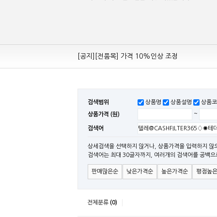
[공지][Mean Well 제품 전품목] 10% 가격 인하
[공지][전품목] 가격 10%인상 조정
[공지][민웰] 전품목 가격 조정의건
[공지]기본 배송비 인상의 건
[민웰] "LRS, RS, SE Sereis " 가격 대폭 인하​
검색범위
상품명
상품설명
상품코
[민웰] RS 모델 출시
상품가격 (원)
~
[공지]SMPS 저가형 [기획상품] 출시
검색어
[공지]12W~300W Medical Adapter"2017 N
[공지][민웰] [민웰] 인버터 "정현파 / 유사 정현
상세검색을 선택하지 않거나, 상품가격을 입력하지 않
검색어는 최대 30글자까지, 여러개의 검색어를 공백으
[공지][민웰] LED 방수형 (CLG / CEN / HLG
판매많은순
낮은가격순
높은가격순
평점높
전체분류
(0)