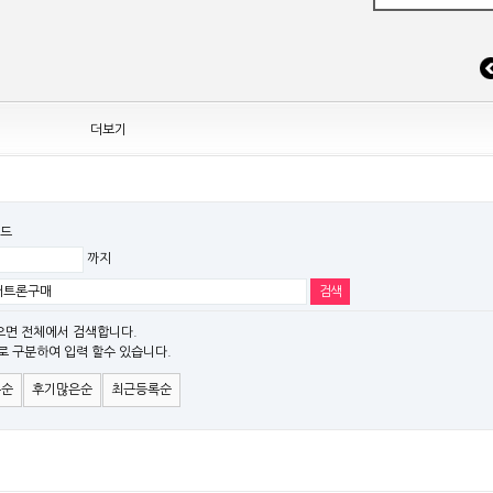
 조정
더보기
드
까지
EW MODEL"[ADT] 출시
파" 시리즈 제품을 출시
으면 전체에서 검색합니다.
로 구분하여 입력 할수 있습니다.
)시리즈 제품 출시
은순
후기많은순
최근등록순