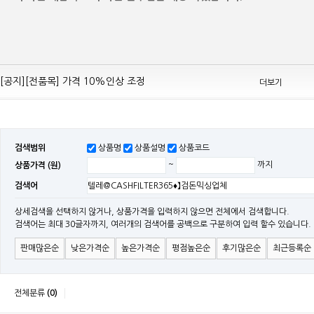
[공지][Mean Well 제품 전품목] 10% 가격 인하 조정
[공지][전품목] 가격 10%인상 조정
더보기
[공지][민웰] 전품목 가격 조정의건
[공지]기본 배송비 인상의 건
[민웰] "LRS, RS, SE Sereis " 가격 대폭 인하​
검색범위
상품명
상품설명
상품코드
[민웰] RS 모델 출시
상품가격 (원)
~
까지
[공지]SMPS 저가형 [기획상품] 출시
검색어
[공지]12W~300W Medical Adapter"2017 NEW MODEL"[ADT] 출시
[공지][민웰] [민웰] 인버터 "정현파 / 유사 정현파" 시리즈 제품을 출시
상세검색을 선택하지 않거나, 상품가격을 입력하지 않으면 전체에서 검색합니다.
검색어는 최대 30글자까지, 여러개의 검색어를 공백으로 구분하여 입력 할수 있습니다.
[공지][민웰] LED 방수형 (CLG / CEN / HLG)시리즈 제품 출시
판매많은순
낮은가격순
높은가격순
평점높은순
후기많은순
최근등록순
전체분류
(0)