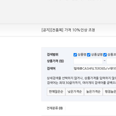
[공지][Mean Well 제품 전품목] 10% 가격 인하
[공지][전품목] 가격 10%인상 조정
[공지][민웰] 전품목 가격 조정의건
[공지]기본 배송비 인상의 건
[민웰] "LRS, RS, SE Sereis " 가격 대폭 인하​
검색범위
상품명
상품설명
상품코
[민웰] RS 모델 출시
상품가격 (원)
~
[공지]SMPS 저가형 [기획상품] 출시
검색어
[공지]12W~300W Medical Adapter"2017 N
[공지][민웰] [민웰] 인버터 "정현파 / 유사 정현
상세검색을 선택하지 않거나, 상품가격을 입력하지 않
검색어는 최대 30글자까지, 여러개의 검색어를 공백으
[공지][민웰] LED 방수형 (CLG / CEN / HLG
판매많은순
낮은가격순
높은가격순
평점높
전체분류
(0)