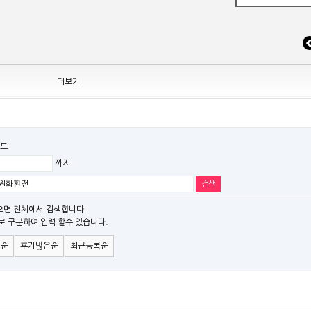
 조정
더보기
드
까지
EW MODEL"[ADT] 출시
파" 시리즈 제품을 출시
으면 전체에서 검색합니다.
로 구분하여 입력 할수 있습니다.
)시리즈 제품 출시
은순
후기많은순
최근등록순