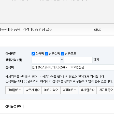
[공지][Mean Well 제품 전품목] 10% 가격 인하 조정
[공지][전품목] 가격 10%인상 조정
더보기
[공지][민웰] 전품목 가격 조정의건
[공지]기본 배송비 인상의 건
[민웰] "LRS, RS, SE Sereis " 가격 대폭 인하​
검색범위
상품명
상품설명
상품코드
[민웰] RS 모델 출시
상품가격 (원)
~
까지
[공지]SMPS 저가형 [기획상품] 출시
검색어
[공지]12W~300W Medical Adapter"2017 NEW MODEL"[ADT] 출시
[공지][민웰] [민웰] 인버터 "정현파 / 유사 정현파" 시리즈 제품을 출시
상세검색을 선택하지 않거나, 상품가격을 입력하지 않으면 전체에서 검색합니다.
검색어는 최대 30글자까지, 여러개의 검색어를 공백으로 구분하여 입력 할수 있습니다.
[공지][민웰] LED 방수형 (CLG / CEN / HLG)시리즈 제품 출시
판매많은순
낮은가격순
높은가격순
평점높은순
후기많은순
최근등록순
전체분류
(0)