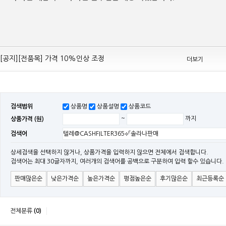
[공지][Mean Well 제품 전품목] 10% 가격 인하 조정
[공지][전품목] 가격 10%인상 조정
더보기
[공지][민웰] 전품목 가격 조정의건
[공지]기본 배송비 인상의 건
[민웰] "LRS, RS, SE Sereis " 가격 대폭 인하​
검색범위
상품명
상품설명
상품코드
[민웰] RS 모델 출시
상품가격 (원)
~
까지
[공지]SMPS 저가형 [기획상품] 출시
검색어
[공지]12W~300W Medical Adapter"2017 NEW MODEL"[ADT] 출시
[공지][민웰] [민웰] 인버터 "정현파 / 유사 정현파" 시리즈 제품을 출시
상세검색을 선택하지 않거나, 상품가격을 입력하지 않으면 전체에서 검색합니다.
검색어는 최대 30글자까지, 여러개의 검색어를 공백으로 구분하여 입력 할수 있습니다.
[공지][민웰] LED 방수형 (CLG / CEN / HLG)시리즈 제품 출시
판매많은순
낮은가격순
높은가격순
평점높은순
후기많은순
최근등록순
전체분류
(0)