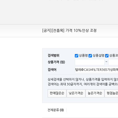
[공지][Mean Well 제품 전품목] 10% 가격 인하
[공지][전품목] 가격 10%인상 조정
[공지][민웰] 전품목 가격 조정의건
[공지]기본 배송비 인상의 건
[민웰] "LRS, RS, SE Sereis " 가격 대폭 인하​
검색범위
상품명
상품설명
상품코
[민웰] RS 모델 출시
상품가격 (원)
~
[공지]SMPS 저가형 [기획상품] 출시
검색어
[공지]12W~300W Medical Adapter"2017 N
[공지][민웰] [민웰] 인버터 "정현파 / 유사 정현
상세검색을 선택하지 않거나, 상품가격을 입력하지 않
검색어는 최대 30글자까지, 여러개의 검색어를 공백으
[공지][민웰] LED 방수형 (CLG / CEN / HLG
판매많은순
낮은가격순
높은가격순
평점높
전체분류
(0)