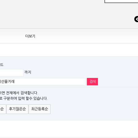
 조정
더보기
드
까지
EW MODEL"[ADT] 출시
파" 시리즈 제품을 출시
으면 전체에서 검색합니다.
로 구분하여 입력 할수 있습니다.
)시리즈 제품 출시
은순
후기많은순
최근등록순