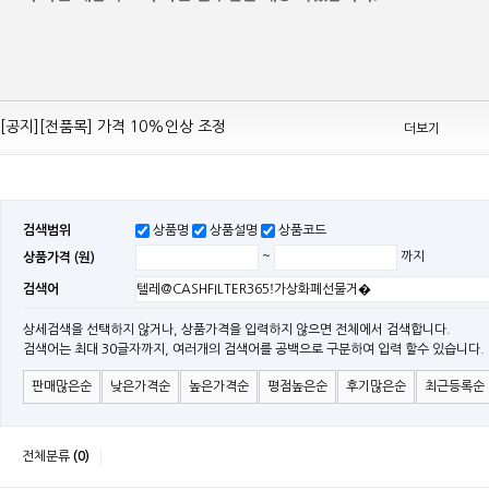
[공지][Mean Well 제품 전품목] 10% 가격 인하 조정
[공지][전품목] 가격 10%인상 조정
더보기
[공지][민웰] 전품목 가격 조정의건
[공지]기본 배송비 인상의 건
[민웰] "LRS, RS, SE Sereis " 가격 대폭 인하​
검색범위
상품명
상품설명
상품코드
[민웰] RS 모델 출시
상품가격 (원)
~
까지
[공지]SMPS 저가형 [기획상품] 출시
검색어
[공지]12W~300W Medical Adapter"2017 NEW MODEL"[ADT] 출시
[공지][민웰] [민웰] 인버터 "정현파 / 유사 정현파" 시리즈 제품을 출시
상세검색을 선택하지 않거나, 상품가격을 입력하지 않으면 전체에서 검색합니다.
검색어는 최대 30글자까지, 여러개의 검색어를 공백으로 구분하여 입력 할수 있습니다.
[공지][민웰] LED 방수형 (CLG / CEN / HLG)시리즈 제품 출시
판매많은순
낮은가격순
높은가격순
평점높은순
후기많은순
최근등록순
전체분류
(0)