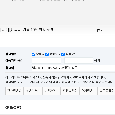
[공지][Mean Well 제품 전품목] 10% 가격 인하 조정
[공지][전품목] 가격 10%인상 조정
더보기
[공지][민웰] 전품목 가격 조정의건
[공지]기본 배송비 인상의 건
[민웰] "LRS, RS, SE Sereis " 가격 대폭 인하​
검색범위
상품명
상품설명
상품코드
[민웰] RS 모델 출시
상품가격 (원)
~
까지
[공지]SMPS 저가형 [기획상품] 출시
검색어
[공지]12W~300W Medical Adapter"2017 NEW MODEL"[ADT] 출시
[공지][민웰] [민웰] 인버터 "정현파 / 유사 정현파" 시리즈 제품을 출시
상세검색을 선택하지 않거나, 상품가격을 입력하지 않으면 전체에서 검색합니다.
검색어는 최대 30글자까지, 여러개의 검색어를 공백으로 구분하여 입력 할수 있습니다.
[공지][민웰] LED 방수형 (CLG / CEN / HLG)시리즈 제품 출시
판매많은순
낮은가격순
높은가격순
평점높은순
후기많은순
최근등록순
전체분류
(0)