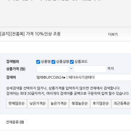
[공지][Mean Well 제품 전품목] 10% 가격 인하 조정
[공지][전품목] 가격 10%인상 조정
더보기
[공지][민웰] 전품목 가격 조정의건
[공지]기본 배송비 인상의 건
[민웰] "LRS, RS, SE Sereis " 가격 대폭 인하​
검색범위
상품명
상품설명
상품코드
[민웰] RS 모델 출시
상품가격 (원)
~
까지
[공지]SMPS 저가형 [기획상품] 출시
검색어
[공지]12W~300W Medical Adapter"2017 NEW MODEL"[ADT] 출시
[공지][민웰] [민웰] 인버터 "정현파 / 유사 정현파" 시리즈 제품을 출시
상세검색을 선택하지 않거나, 상품가격을 입력하지 않으면 전체에서 검색합니다.
검색어는 최대 30글자까지, 여러개의 검색어를 공백으로 구분하여 입력 할수 있습니다.
[공지][민웰] LED 방수형 (CLG / CEN / HLG)시리즈 제품 출시
판매많은순
낮은가격순
높은가격순
평점높은순
후기많은순
최근등록순
전체분류
(0)