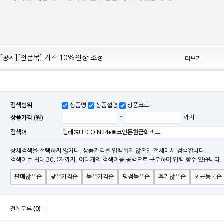
[공지][Mean Well 제품 전품목] 10% 가격 인하 조정
[공지][전품목] 가격 10%인상 조정
더보기
[공지][민웰] 전품목 가격 조정의건
[공지]기본 배송비 인상의 건
[민웰] "LRS, RS, SE Sereis " 가격 대폭 인하​
검색범위
상품명
상품설명
상품코드
[민웰] RS 모델 출시
상품가격 (원)
~
까지
[공지]SMPS 저가형 [기획상품] 출시
검색어
[공지]12W~300W Medical Adapter"2017 NEW MODEL"[ADT] 출시
[공지][민웰] [민웰] 인버터 "정현파 / 유사 정현파" 시리즈 제품을 출시
상세검색을 선택하지 않거나, 상품가격을 입력하지 않으면 전체에서 검색합니다.
검색어는 최대 30글자까지, 여러개의 검색어를 공백으로 구분하여 입력 할수 있습니다.
[공지][민웰] LED 방수형 (CLG / CEN / HLG)시리즈 제품 출시
판매많은순
낮은가격순
높은가격순
평점높은순
후기많은순
최근등록순
전체분류
(0)