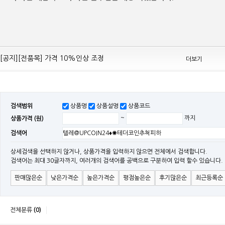
[공지][Mean Well 제품 전품목] 10% 가격 인하 조정
[공지][전품목] 가격 10%인상 조정
더보기
[공지][민웰] 전품목 가격 조정의건
[공지]기본 배송비 인상의 건
[민웰] "LRS, RS, SE Sereis " 가격 대폭 인하​
검색범위
상품명
상품설명
상품코드
[민웰] RS 모델 출시
상품가격 (원)
~
까지
[공지]SMPS 저가형 [기획상품] 출시
검색어
[공지]12W~300W Medical Adapter"2017 NEW MODEL"[ADT] 출시
[공지][민웰] [민웰] 인버터 "정현파 / 유사 정현파" 시리즈 제품을 출시
상세검색을 선택하지 않거나, 상품가격을 입력하지 않으면 전체에서 검색합니다.
검색어는 최대 30글자까지, 여러개의 검색어를 공백으로 구분하여 입력 할수 있습니다.
[공지][민웰] LED 방수형 (CLG / CEN / HLG)시리즈 제품 출시
판매많은순
낮은가격순
높은가격순
평점높은순
후기많은순
최근등록순
전체분류
(0)