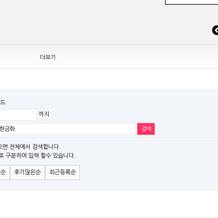
 조정
더보기
드
까지
EW MODEL"[ADT] 출시
파" 시리즈 제품을 출시
으면 전체에서 검색합니다.
로 구분하여 입력 할수 있습니다.
)시리즈 제품 출시
은순
후기많은순
최근등록순