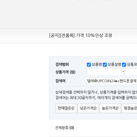
[공지][Mean Well 제품 전품목] 10% 가격 인하
[공지][전품목] 가격 10%인상 조정
[공지][민웰] 전품목 가격 조정의건
[공지]기본 배송비 인상의 건
[민웰] "LRS, RS, SE Sereis " 가격 대폭 인하​
검색범위
상품명
상품설명
상품코
[민웰] RS 모델 출시
상품가격 (원)
~
[공지]SMPS 저가형 [기획상품] 출시
검색어
[공지]12W~300W Medical Adapter"2017 N
[공지][민웰] [민웰] 인버터 "정현파 / 유사 정현
상세검색을 선택하지 않거나, 상품가격을 입력하지 않
검색어는 최대 30글자까지, 여러개의 검색어를 공백으
[공지][민웰] LED 방수형 (CLG / CEN / HLG
판매많은순
낮은가격순
높은가격순
평점높
전체분류
(0)