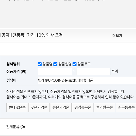
[공지][Mean Well 제품 전품목] 10% 가격 인하 조정
[공지][전품목] 가격 10%인상 조정
더보기
[공지][민웰] 전품목 가격 조정의건
[공지]기본 배송비 인상의 건
[민웰] "LRS, RS, SE Sereis " 가격 대폭 인하​
검색범위
상품명
상품설명
상품코드
[민웰] RS 모델 출시
상품가격 (원)
~
까지
[공지]SMPS 저가형 [기획상품] 출시
검색어
[공지]12W~300W Medical Adapter"2017 NEW MODEL"[ADT] 출시
[공지][민웰] [민웰] 인버터 "정현파 / 유사 정현파" 시리즈 제품을 출시
상세검색을 선택하지 않거나, 상품가격을 입력하지 않으면 전체에서 검색합니다.
검색어는 최대 30글자까지, 여러개의 검색어를 공백으로 구분하여 입력 할수 있습니다.
[공지][민웰] LED 방수형 (CLG / CEN / HLG)시리즈 제품 출시
판매많은순
낮은가격순
높은가격순
평점높은순
후기많은순
최근등록순
전체분류
(0)