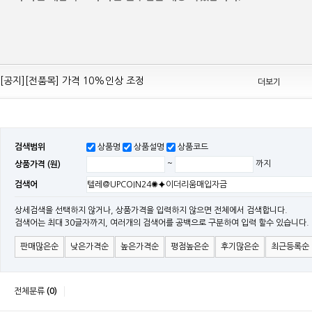
[공지][Mean Well 제품 전품목] 10% 가격 인하 조정
[공지][전품목] 가격 10%인상 조정
더보기
[공지][민웰] 전품목 가격 조정의건
[공지]기본 배송비 인상의 건
[민웰] "LRS, RS, SE Sereis " 가격 대폭 인하​
검색범위
상품명
상품설명
상품코드
[민웰] RS 모델 출시
상품가격 (원)
~
까지
[공지]SMPS 저가형 [기획상품] 출시
검색어
[공지]12W~300W Medical Adapter"2017 NEW MODEL"[ADT] 출시
[공지][민웰] [민웰] 인버터 "정현파 / 유사 정현파" 시리즈 제품을 출시
상세검색을 선택하지 않거나, 상품가격을 입력하지 않으면 전체에서 검색합니다.
검색어는 최대 30글자까지, 여러개의 검색어를 공백으로 구분하여 입력 할수 있습니다.
[공지][민웰] LED 방수형 (CLG / CEN / HLG)시리즈 제품 출시
판매많은순
낮은가격순
높은가격순
평점높은순
후기많은순
최근등록순
전체분류
(0)