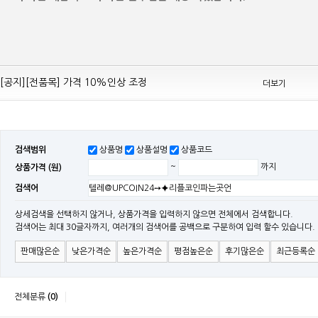
[공지][Mean Well 제품 전품목] 10% 가격 인하 조정
[공지][전품목] 가격 10%인상 조정
더보기
[공지][민웰] 전품목 가격 조정의건
[공지]기본 배송비 인상의 건
[민웰] "LRS, RS, SE Sereis " 가격 대폭 인하​
검색범위
상품명
상품설명
상품코드
[민웰] RS 모델 출시
상품가격 (원)
~
까지
[공지]SMPS 저가형 [기획상품] 출시
검색어
[공지]12W~300W Medical Adapter"2017 NEW MODEL"[ADT] 출시
[공지][민웰] [민웰] 인버터 "정현파 / 유사 정현파" 시리즈 제품을 출시
상세검색을 선택하지 않거나, 상품가격을 입력하지 않으면 전체에서 검색합니다.
검색어는 최대 30글자까지, 여러개의 검색어를 공백으로 구분하여 입력 할수 있습니다.
[공지][민웰] LED 방수형 (CLG / CEN / HLG)시리즈 제품 출시
판매많은순
낮은가격순
높은가격순
평점높은순
후기많은순
최근등록순
전체분류
(0)