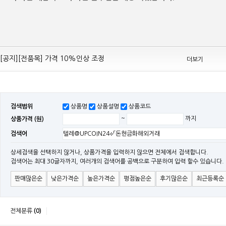
[공지][Mean Well 제품 전품목] 10% 가격 인하 조정
[공지][전품목] 가격 10%인상 조정
더보기
[공지][민웰] 전품목 가격 조정의건
[공지]기본 배송비 인상의 건
[민웰] "LRS, RS, SE Sereis " 가격 대폭 인하​
검색범위
상품명
상품설명
상품코드
[민웰] RS 모델 출시
상품가격 (원)
~
까지
[공지]SMPS 저가형 [기획상품] 출시
검색어
[공지]12W~300W Medical Adapter"2017 NEW MODEL"[ADT] 출시
[공지][민웰] [민웰] 인버터 "정현파 / 유사 정현파" 시리즈 제품을 출시
상세검색을 선택하지 않거나, 상품가격을 입력하지 않으면 전체에서 검색합니다.
검색어는 최대 30글자까지, 여러개의 검색어를 공백으로 구분하여 입력 할수 있습니다.
[공지][민웰] LED 방수형 (CLG / CEN / HLG)시리즈 제품 출시
판매많은순
낮은가격순
높은가격순
평점높은순
후기많은순
최근등록순
전체분류
(0)