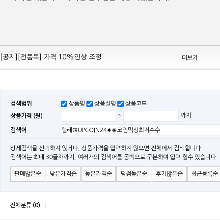
[공지][Mean Well 제품 전품목] 10% 가격 인하 조정
[공지][전품목] 가격 10%인상 조정
더보기
[공지][민웰] 전품목 가격 조정의건
[공지]기본 배송비 인상의 건
[민웰] "LRS, RS, SE Sereis " 가격 대폭 인하​
검색범위
상품명
상품설명
상품코드
[민웰] RS 모델 출시
상품가격 (원)
~
까지
[공지]SMPS 저가형 [기획상품] 출시
검색어
[공지]12W~300W Medical Adapter"2017 NEW MODEL"[ADT] 출시
[공지][민웰] [민웰] 인버터 "정현파 / 유사 정현파" 시리즈 제품을 출시
상세검색을 선택하지 않거나, 상품가격을 입력하지 않으면 전체에서 검색합니다.
검색어는 최대 30글자까지, 여러개의 검색어를 공백으로 구분하여 입력 할수 있습니다.
[공지][민웰] LED 방수형 (CLG / CEN / HLG)시리즈 제품 출시
판매많은순
낮은가격순
높은가격순
평점높은순
후기많은순
최근등록순
전체분류
(0)