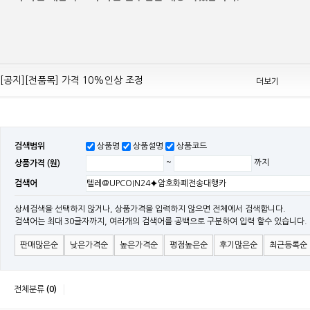
[공지][Mean Well 제품 전품목] 10% 가격 인하 조정
[공지][전품목] 가격 10%인상 조정
더보기
[공지][민웰] 전품목 가격 조정의건
[공지]기본 배송비 인상의 건
[민웰] "LRS, RS, SE Sereis " 가격 대폭 인하​
검색범위
상품명
상품설명
상품코드
[민웰] RS 모델 출시
상품가격 (원)
~
까지
[공지]SMPS 저가형 [기획상품] 출시
검색어
[공지]12W~300W Medical Adapter"2017 NEW MODEL"[ADT] 출시
[공지][민웰] [민웰] 인버터 "정현파 / 유사 정현파" 시리즈 제품을 출시
상세검색을 선택하지 않거나, 상품가격을 입력하지 않으면 전체에서 검색합니다.
검색어는 최대 30글자까지, 여러개의 검색어를 공백으로 구분하여 입력 할수 있습니다.
[공지][민웰] LED 방수형 (CLG / CEN / HLG)시리즈 제품 출시
판매많은순
낮은가격순
높은가격순
평점높은순
후기많은순
최근등록순
전체분류
(0)