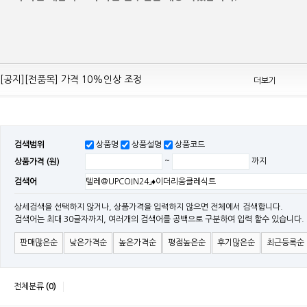
[공지][Mean Well 제품 전품목] 10% 가격 인하 조정
[공지][전품목] 가격 10%인상 조정
더보기
[공지][민웰] 전품목 가격 조정의건
[공지]기본 배송비 인상의 건
[민웰] "LRS, RS, SE Sereis " 가격 대폭 인하​
검색범위
상품명
상품설명
상품코드
[민웰] RS 모델 출시
상품가격 (원)
~
까지
[공지]SMPS 저가형 [기획상품] 출시
검색어
[공지]12W~300W Medical Adapter"2017 NEW MODEL"[ADT] 출시
[공지][민웰] [민웰] 인버터 "정현파 / 유사 정현파" 시리즈 제품을 출시
상세검색을 선택하지 않거나, 상품가격을 입력하지 않으면 전체에서 검색합니다.
검색어는 최대 30글자까지, 여러개의 검색어를 공백으로 구분하여 입력 할수 있습니다.
[공지][민웰] LED 방수형 (CLG / CEN / HLG)시리즈 제품 출시
판매많은순
낮은가격순
높은가격순
평점높은순
후기많은순
최근등록순
전체분류
(0)