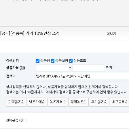
[공지][Mean Well 제품 전품목] 10% 가격 인하 조정
[공지][전품목] 가격 10%인상 조정
더보기
[공지][민웰] 전품목 가격 조정의건
[공지]기본 배송비 인상의 건
[민웰] "LRS, RS, SE Sereis " 가격 대폭 인하​
검색범위
상품명
상품설명
상품코드
[민웰] RS 모델 출시
상품가격 (원)
~
까지
[공지]SMPS 저가형 [기획상품] 출시
검색어
[공지]12W~300W Medical Adapter"2017 NEW MODEL"[ADT] 출시
[공지][민웰] [민웰] 인버터 "정현파 / 유사 정현파" 시리즈 제품을 출시
상세검색을 선택하지 않거나, 상품가격을 입력하지 않으면 전체에서 검색합니다.
검색어는 최대 30글자까지, 여러개의 검색어를 공백으로 구분하여 입력 할수 있습니다.
[공지][민웰] LED 방수형 (CLG / CEN / HLG)시리즈 제품 출시
판매많은순
낮은가격순
높은가격순
평점높은순
후기많은순
최근등록순
전체분류
(0)