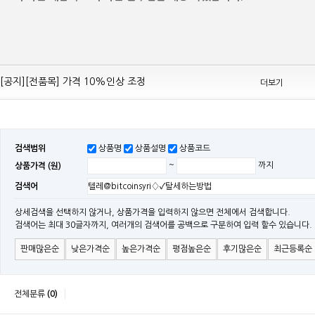
[공지][Mean Well 제품 전품목] 10% 가격 인하 조정
[공지][전품목] 가격 10%인상 조정
더보기
[공지][민웰] 전품목 가격 조정의건
[공지]기본 배송비 인상의 건
[민웰] "LRS, RS, SE Sereis " 가격 대폭 인하​
검색범위
상품명
상품설명
상품코드
[민웰] RS 모델 출시
상품가격 (원)
~
까지
[공지]SMPS 저가형 [기획상품] 출시
검색어
[공지]12W~300W Medical Adapter"2017 NEW MODEL"[ADT] 출시
[공지][민웰] [민웰] 인버터 "정현파 / 유사 정현파" 시리즈 제품을 출시
상세검색을 선택하지 않거나, 상품가격을 입력하지 않으면 전체에서 검색합니다.
검색어는 최대 30글자까지, 여러개의 검색어를 공백으로 구분하여 입력 할수 있습니다.
[공지][민웰] LED 방수형 (CLG / CEN / HLG)시리즈 제품 출시
판매많은순
낮은가격순
높은가격순
평점높은순
후기많은순
최근등록순
전체분류
(0)