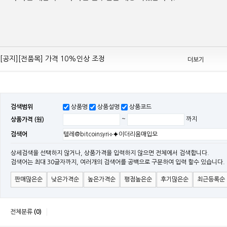
[공지][Mean Well 제품 전품목] 10% 가격 인하 조정
[공지][전품목] 가격 10%인상 조정
더보기
[공지][민웰] 전품목 가격 조정의건
[공지]기본 배송비 인상의 건
[민웰] "LRS, RS, SE Sereis " 가격 대폭 인하​
검색범위
상품명
상품설명
상품코드
[민웰] RS 모델 출시
상품가격 (원)
~
까지
[공지]SMPS 저가형 [기획상품] 출시
검색어
[공지]12W~300W Medical Adapter"2017 NEW MODEL"[ADT] 출시
[공지][민웰] [민웰] 인버터 "정현파 / 유사 정현파" 시리즈 제품을 출시
상세검색을 선택하지 않거나, 상품가격을 입력하지 않으면 전체에서 검색합니다.
검색어는 최대 30글자까지, 여러개의 검색어를 공백으로 구분하여 입력 할수 있습니다.
[공지][민웰] LED 방수형 (CLG / CEN / HLG)시리즈 제품 출시
판매많은순
낮은가격순
높은가격순
평점높은순
후기많은순
최근등록순
전체분류
(0)