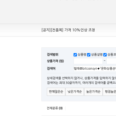
[공지][Mean Well 제품 전품목] 10% 가격 인하
[공지][전품목] 가격 10%인상 조정
[공지][민웰] 전품목 가격 조정의건
[공지]기본 배송비 인상의 건
[민웰] "LRS, RS, SE Sereis " 가격 대폭 인하​
검색범위
상품명
상품설명
상품코
[민웰] RS 모델 출시
상품가격 (원)
~
[공지]SMPS 저가형 [기획상품] 출시
검색어
[공지]12W~300W Medical Adapter"2017 N
[공지][민웰] [민웰] 인버터 "정현파 / 유사 정현
상세검색을 선택하지 않거나, 상품가격을 입력하지 않
검색어는 최대 30글자까지, 여러개의 검색어를 공백으
[공지][민웰] LED 방수형 (CLG / CEN / HLG
판매많은순
낮은가격순
높은가격순
평점높
전체분류
(0)