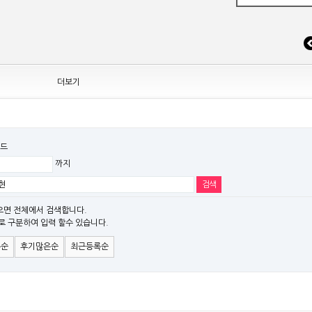
 조정
더보기
드
까지
EW MODEL"[ADT] 출시
파" 시리즈 제품을 출시
으면 전체에서 검색합니다.
로 구분하여 입력 할수 있습니다.
)시리즈 제품 출시
은순
후기많은순
최근등록순