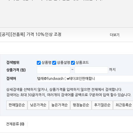
[공지][Mean Well 제품 전품목] 10% 가격 인하 조정
[공지][전품목] 가격 10%인상 조정
더보기
[공지][민웰] 전품목 가격 조정의건
[공지]기본 배송비 인상의 건
[민웰] "LRS, RS, SE Sereis " 가격 대폭 인하​
검색범위
상품명
상품설명
상품코드
[민웰] RS 모델 출시
상품가격 (원)
~
까지
[공지]SMPS 저가형 [기획상품] 출시
검색어
[공지]12W~300W Medical Adapter"2017 NEW MODEL"[ADT] 출시
[공지][민웰] [민웰] 인버터 "정현파 / 유사 정현파" 시리즈 제품을 출시
상세검색을 선택하지 않거나, 상품가격을 입력하지 않으면 전체에서 검색합니다.
검색어는 최대 30글자까지, 여러개의 검색어를 공백으로 구분하여 입력 할수 있습니다.
[공지][민웰] LED 방수형 (CLG / CEN / HLG)시리즈 제품 출시
판매많은순
낮은가격순
높은가격순
평점높은순
후기많은순
최근등록순
전체분류
(0)