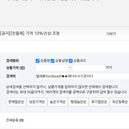
[공지][Mean Well 제품 전품목] 10% 가격 인하 조정
[공지][전품목] 가격 10%인상 조정
더보기
[공지][민웰] 전품목 가격 조정의건
[공지]기본 배송비 인상의 건
[민웰] "LRS, RS, SE Sereis " 가격 대폭 인하​
검색범위
상품명
상품설명
상품코드
[민웰] RS 모델 출시
상품가격 (원)
~
까지
[공지]SMPS 저가형 [기획상품] 출시
검색어
[공지]12W~300W Medical Adapter"2017 NEW MODEL"[ADT] 출시
[공지][민웰] [민웰] 인버터 "정현파 / 유사 정현파" 시리즈 제품을 출시
상세검색을 선택하지 않거나, 상품가격을 입력하지 않으면 전체에서 검색합니다.
검색어는 최대 30글자까지, 여러개의 검색어를 공백으로 구분하여 입력 할수 있습니다.
[공지][민웰] LED 방수형 (CLG / CEN / HLG)시리즈 제품 출시
판매많은순
낮은가격순
높은가격순
평점높은순
후기많은순
최근등록순
전체분류
(0)