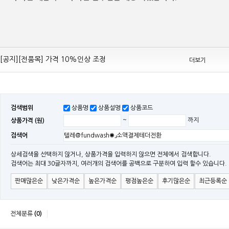
[공지][Mean Well 제품 전품목] 10% 가격 인하 조정
[공지][전품목] 가격 10%인상 조정
더보기
[공지][민웰] 전품목 가격 조정의건
[공지]기본 배송비 인상의 건
[민웰] "LRS, RS, SE Sereis " 가격 대폭 인하​
검색범위
상품명
상품설명
상품코드
[민웰] RS 모델 출시
상품가격 (원)
~
까지
[공지]SMPS 저가형 [기획상품] 출시
검색어
[공지]12W~300W Medical Adapter"2017 NEW MODEL"[ADT] 출시
[공지][민웰] [민웰] 인버터 "정현파 / 유사 정현파" 시리즈 제품을 출시
상세검색을 선택하지 않거나, 상품가격을 입력하지 않으면 전체에서 검색합니다.
검색어는 최대 30글자까지, 여러개의 검색어를 공백으로 구분하여 입력 할수 있습니다.
[공지][민웰] LED 방수형 (CLG / CEN / HLG)시리즈 제품 출시
판매많은순
낮은가격순
높은가격순
평점높은순
후기많은순
최근등록순
전체분류
(0)