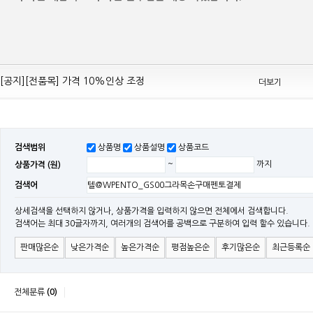
[공지][Mean Well 제품 전품목] 10% 가격 인하 조정
[공지][전품목] 가격 10%인상 조정
더보기
[공지][민웰] 전품목 가격 조정의건
[공지]기본 배송비 인상의 건
[민웰] "LRS, RS, SE Sereis " 가격 대폭 인하​
검색범위
상품명
상품설명
상품코드
[민웰] RS 모델 출시
상품가격 (원)
~
까지
[공지]SMPS 저가형 [기획상품] 출시
검색어
[공지]12W~300W Medical Adapter"2017 NEW MODEL"[ADT] 출시
[공지][민웰] [민웰] 인버터 "정현파 / 유사 정현파" 시리즈 제품을 출시
상세검색을 선택하지 않거나, 상품가격을 입력하지 않으면 전체에서 검색합니다.
검색어는 최대 30글자까지, 여러개의 검색어를 공백으로 구분하여 입력 할수 있습니다.
[공지][민웰] LED 방수형 (CLG / CEN / HLG)시리즈 제품 출시
판매많은순
낮은가격순
높은가격순
평점높은순
후기많은순
최근등록순
전체분류
(0)