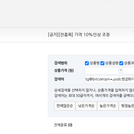
[공지][Mean Well 제품 전품목] 10% 가격 인하
[공지][전품목] 가격 10%인상 조정
[공지][민웰] 전품목 가격 조정의건
[공지]기본 배송비 인상의 건
[민웰] "LRS, RS, SE Sereis " 가격 대폭 인하​
검색범위
상품명
상품설명
상품코
[민웰] RS 모델 출시
상품가격 (원)
~
[공지]SMPS 저가형 [기획상품] 출시
검색어
[공지]12W~300W Medical Adapter"2017 N
[공지][민웰] [민웰] 인버터 "정현파 / 유사 정현
상세검색을 선택하지 않거나, 상품가격을 입력하지 않
검색어는 최대 30글자까지, 여러개의 검색어를 공백으
[공지][민웰] LED 방수형 (CLG / CEN / HLG
판매많은순
낮은가격순
높은가격순
평점높
전체분류
(0)