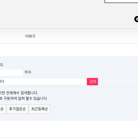
 조정
더보기
드
까지
EW MODEL"[ADT] 출시
파" 시리즈 제품을 출시
으면 전체에서 검색합니다.
로 구분하여 입력 할수 있습니다.
)시리즈 제품 출시
은순
후기많은순
최근등록순