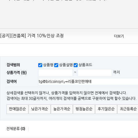
[공지][Mean Well 제품 전품목] 10% 가격 인하 조정
[공지][전품목] 가격 10%인상 조정
더보기
[공지][민웰] 전품목 가격 조정의건
[공지]기본 배송비 인상의 건
[민웰] "LRS, RS, SE Sereis " 가격 대폭 인하​
검색범위
상품명
상품설명
상품코드
[민웰] RS 모델 출시
상품가격 (원)
~
까지
[공지]SMPS 저가형 [기획상품] 출시
검색어
[공지]12W~300W Medical Adapter"2017 NEW MODEL"[ADT] 출시
[공지][민웰] [민웰] 인버터 "정현파 / 유사 정현파" 시리즈 제품을 출시
상세검색을 선택하지 않거나, 상품가격을 입력하지 않으면 전체에서 검색합니다.
검색어는 최대 30글자까지, 여러개의 검색어를 공백으로 구분하여 입력 할수 있습니다.
[공지][민웰] LED 방수형 (CLG / CEN / HLG)시리즈 제품 출시
판매많은순
낮은가격순
높은가격순
평점높은순
후기많은순
최근등록순
전체분류
(0)