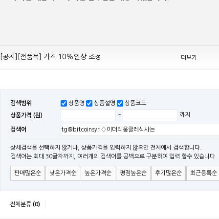
[공지][Mean Well 제품 전품목] 10% 가격 인하 조정
[공지][전품목] 가격 10%인상 조정
더보기
[공지][민웰] 전품목 가격 조정의건
[공지]기본 배송비 인상의 건
[민웰] "LRS, RS, SE Sereis " 가격 대폭 인하​
검색범위
상품명
상품설명
상품코드
[민웰] RS 모델 출시
상품가격 (원)
~
까지
[공지]SMPS 저가형 [기획상품] 출시
검색어
[공지]12W~300W Medical Adapter"2017 NEW MODEL"[ADT] 출시
[공지][민웰] [민웰] 인버터 "정현파 / 유사 정현파" 시리즈 제품을 출시
상세검색을 선택하지 않거나, 상품가격을 입력하지 않으면 전체에서 검색합니다.
검색어는 최대 30글자까지, 여러개의 검색어를 공백으로 구분하여 입력 할수 있습니다.
[공지][민웰] LED 방수형 (CLG / CEN / HLG)시리즈 제품 출시
판매많은순
낮은가격순
높은가격순
평점높은순
후기많은순
최근등록순
전체분류
(0)